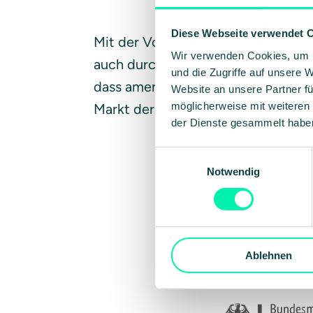
Diese Webseite verwendet 
Mit der Vorstellung von DeepSeek R
Wir verwenden Cookies, um I
auch durch die Zentren von Meta,
und die Zugriffe auf unsere 
dass amerikanische LLMs (Large L
Website an unsere Partner fü
möglicherweise mit weiteren
Markt der Sprachmodelle bestimmen
der Dienste gesammelt habe
Einwilligungsauswahl
Notwendig
Ablehnen