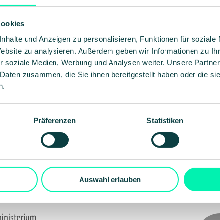
Cookies
1 ging ein Beben sowohl durch das Silicon Valley 
nhalte und Anzeigen zu personalisieren, Funktionen für soziale
 OpenAI und NVIDIA. Die vorherrschende Annahme
Website zu analysieren. Außerdem geben wir Informationen zu I
anguage Models) auf absehbare Zeit die Benchmar
r soziale Medien, Werbung und Analysen weiter. Unsere Partner
 Daten zusammen, die Sie ihnen bereitgestellt haben oder die s
 würden, hat sich für viele überholt.
n.
Präferenzen
Statistiken
Gefördert durch:
Auswahl erlauben