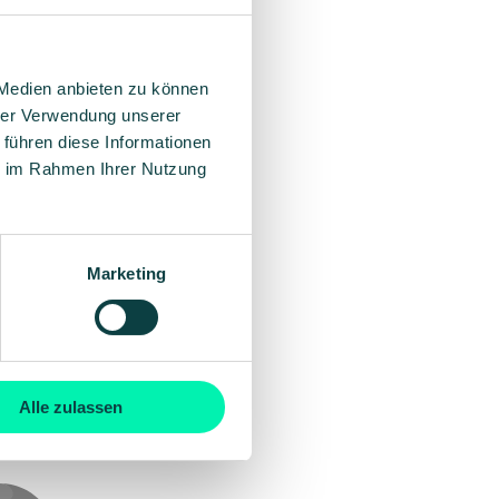
als
 Medien anbieten zu können
,
hrer Verwendung unserer
k im
 führen diese Informationen
ie im Rahmen Ihrer Nutzung
Marketing
Alle zulassen