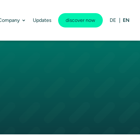
Company
Updates
discover now
DE
EN