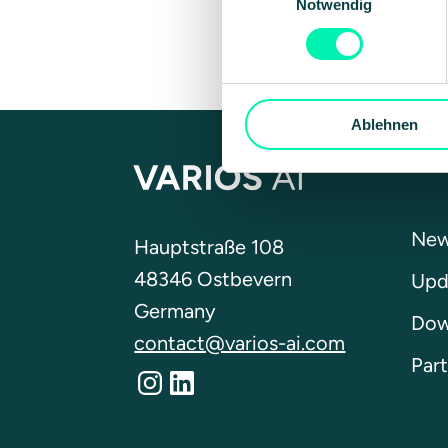
Notwendig
Ablehnen
New
Hauptstraße 108
48346 Ostbevern
Upd
Germany
Dow
contact@varios-ai.com
Part
Instagram
LinkedIn